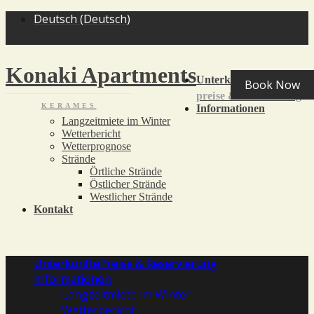
<
>
Deutsch
(
Deutsch
)
Konaki Apartments
Unterkünfte
Book Now
preise & reservierung
KERAMES
Informationen
Langzeitmiete im Winter
Wetterbericht
Wetterprognose
Strände
Örtliche Strände
Östlicher Strände
Westlicher Strände
Kontakt
Unterkünfte
Preise & Reservierung
Informationen
Langzeitmiete im Winter
Wetterbericht