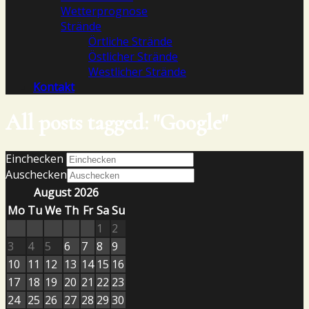
Wetterprognose
Strände
Örtliche Strände
Östlicher Strände
Westlicher Strände
Kontakt
All posts tagged: "Google"
Einchecken
Auschecken
August 2026
Mo
Tu
We
Th
Fr
Sa
Su
1
2
3
4
5
6
7
8
9
10
11
12
13
14
15
16
17
18
19
20
21
22
23
24
25
26
27
28
29
30