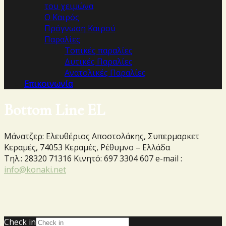
του χειμώνα
Ο Καιρός
Πρόγνωση Καιρού
Παραλίες
Τοπικές παραλίες
Δυτικές Παραλίες
Ανατολικές Παραλίες
Επικοινωνία
Bottom Line EL
Μάνατζερ
: Ελευθέριος Αποστολάκης, Συπερμαρκετ
Κεραμές, 74053 Κεραμές, Ρέθυμνο – Ελλάδα
Τηλ.: 28320 71316 Κινητό: 697 3304 607 e-mail :
info@konaki.net
Check in