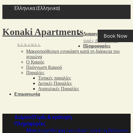
<
>
Ελληνικα
(
Ελληνικα
)
Konaki Apartments
Διαμονή
Book Now
τιμές & κράτηση
KERAMES
Πληροφορίες
Μακροπρόθεσμη ενοικίαση κατά τη διάρκεια του
χειμώνα
Ο Καιρός
Πρόγνωση Καιρού
Παραλίες
Τοπικές παραλίες
Δυτικές Παραλίες
Ανατολικές Παραλίες
Επικοινωνία
Διαμονή
Τιμές & κράτηση
Πληροφορίες
Μακροπρόθεσμη ενοικίαση κατά τη διάρκεια